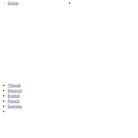
Grene
*Dansk
Deutsch
English
French
Svenska