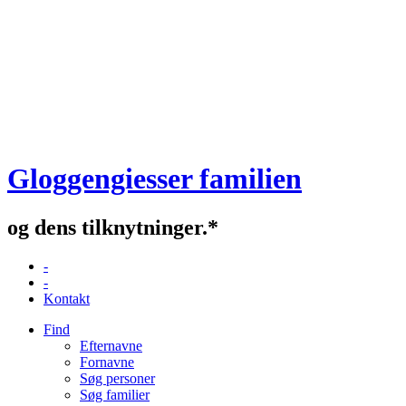
Gloggengiesser familien
og dens tilknytninger.*
-
-
Kontakt
Find
Efternavne
Fornavne
Søg personer
Søg familier