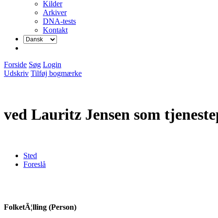
Kilder
Arkiver
DNA-tests
Kontakt
Forside
Søg
Login
Udskriv
Tilføj bogmærke
ved Lauritz Jensen som tjeneste
Sted
Foreslå
FolketÃ¦lling (Person)