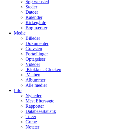
Søg websted
Steder
Datoer
Kalender
Kirkegårde
Bogmærker
Medie
Billeder
Dokumenter
Gravsten
Fortællinger
Optagelser
Videoer
Klokker - Glocken
Vaaben
Albummer
Alle medier
Info
Nyheder
Mest Eftersøgte
Rapporter
Databasestatistik
Træer
Grene
Notater