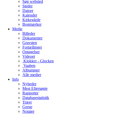
Søg websted
Steder
Datoer
Kalender
Kirkegårde
Bogmærker
Medie
Billeder
Dokumenter
Gravsten
Fortællinger
Optagelser
Videoer
Klokker - Glocken
Vaaben
Albummer
Alle medier
Info
Nyheder
Mest Eftersøgte
Rapporter
Databasestatistik
Træer
Grene
Notater