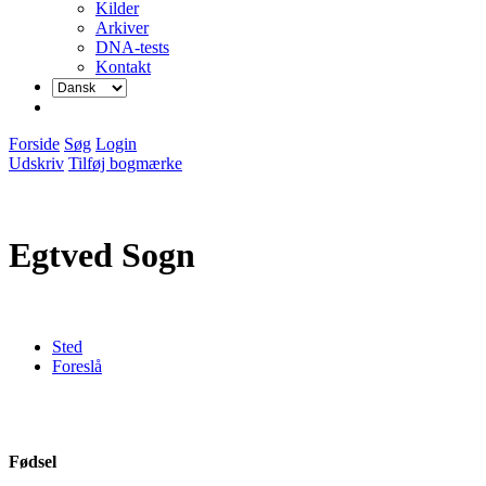
Kilder
Arkiver
DNA-tests
Kontakt
Forside
Søg
Login
Udskriv
Tilføj bogmærke
Egtved Sogn
Sted
Foreslå
Fødsel