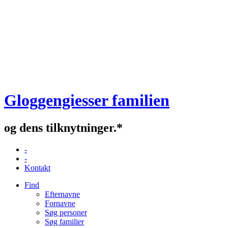
Gloggengiesser familien
og dens tilknytninger.*
-
-
Kontakt
Find
Efternavne
Fornavne
Søg personer
Søg familier