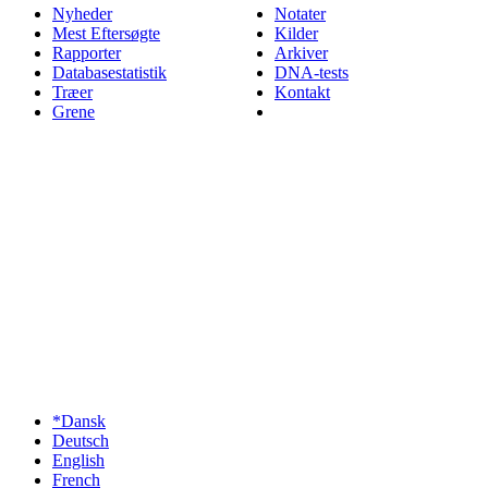
Nyheder
Notater
Mest Eftersøgte
Kilder
Rapporter
Arkiver
Databasestatistik
DNA-tests
Træer
Kontakt
Grene
*Dansk
Deutsch
English
French