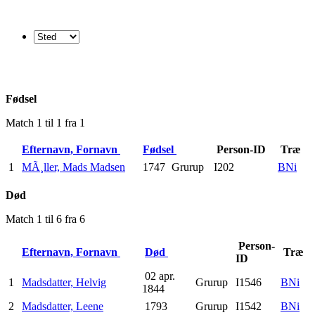
Fødsel
Match 1 til 1 fra 1
Efternavn, Fornavn
Fødsel
Person-ID
Træ
1
MÃ¸ller, Mads Madsen
1747
Grurup
I202
BNi
Død
Match 1 til 6 fra 6
Person-
Efternavn, Fornavn
Død
Træ
ID
02 apr.
1
Madsdatter, Helvig
Grurup
I1546
BNi
1844
2
Madsdatter, Leene
1793
Grurup
I1542
BNi