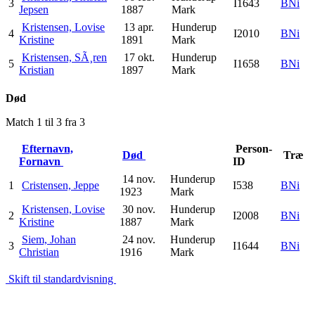
3
I1643
BNi
Jepsen
1887
Mark
Kristensen, Lovise
13 apr.
Hunderup
4
I2010
BNi
Kristine
1891
Mark
Kristensen, SÃ¸ren
17 okt.
Hunderup
5
I1658
BNi
Kristian
1897
Mark
Død
Match 1 til 3 fra 3
Efternavn,
Person-
Død
Træ
Fornavn
ID
14 nov.
Hunderup
1
Cristensen, Jeppe
I538
BNi
1923
Mark
Kristensen, Lovise
30 nov.
Hunderup
2
I2008
BNi
Kristine
1887
Mark
Siem, Johan
24 nov.
Hunderup
3
I1644
BNi
Christian
1916
Mark
Skift til standardvisning