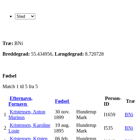
Træ:
BNi
Breddegrad:
55.434956,
Længdegrad:
8.720728
Fødsel
Match 1 til 5 fra 5
Efternavn,
Person-
Fødsel
Træ
Fornavn
ID
Kristensen, Anton
30 nov.
Hunderup
1
I1659
BNi
Marinus
1899
Mark
Kristensen, Karoline
19 aug.
Hunderup
2
I535
BNi
Losie
1895
Mark
Kristensen, Kristen
06 feb.
Hunderup