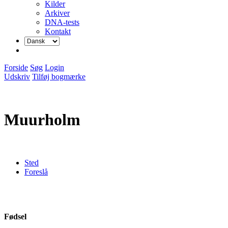
Kilder
Arkiver
DNA-tests
Kontakt
Forside
Søg
Login
Udskriv
Tilføj bogmærke
Muurholm
Sted
Foreslå
Fødsel