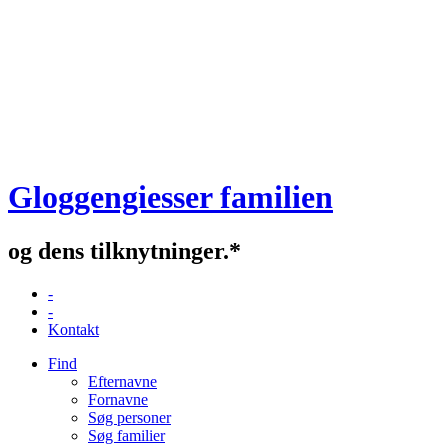
Gloggengiesser familien
og dens tilknytninger.*
-
-
Kontakt
Find
Efternavne
Fornavne
Søg personer
Søg familier