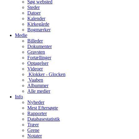
Søg websted
Steder
Datoer
Kalender
Kirkegårde
Bogmærker
Medie
Billeder
Dokumenter
Gravsten
Fortællinger
Optagelser
Videoer
Klokker - Glocken
Vaaben
Albummer
Alle medier
Info
Nyheder
Mest Eftersøgte
Rapporter
Databasestatistik
Træer
Grene
Notater