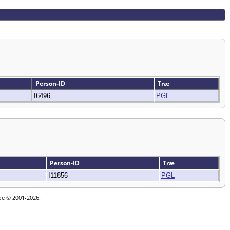
Person-ID
Træ
I6496
PGL
Person-ID
Træ
I11856
PGL
goe © 2001-2026.