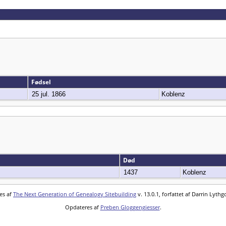
Fødsel
25 jul. 1866
Koblenz
Død
1437
Koblenz
es af
The Next Generation of Genealogy Sitebuilding
v. 13.0.1, forfattet af Darrin Lyth
Opdateres af
Preben Gloggengiesser
.