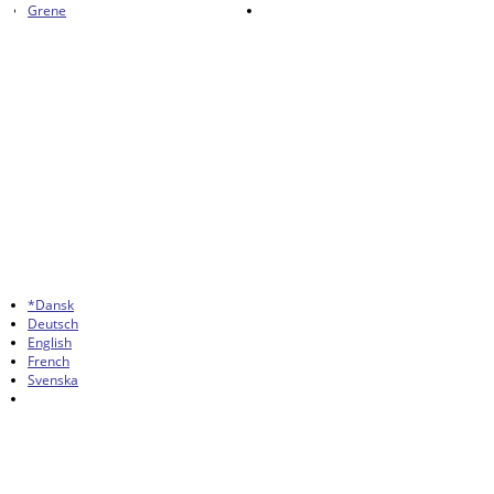
Grene
*Dansk
Deutsch
English
French
Svenska