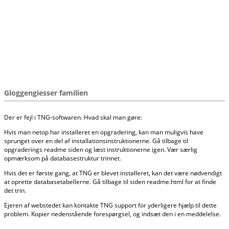
Gloggengiesser familien
Der er fejl i TNG-softwaren. Hvad skal man gøre:
Hvis man netop har installeret en opgradering, kan man muligvis have
sprunget over en del af installationsinstruktionerne. Gå tilbage til
opgraderings readme siden og læst instruktionerne igen. Vær særlig
opmærksom på databasestruktur trinnet.
Hvis det er første gang, at TNG er blevet installeret, kan det være nødvendigt
at oprette databasetabellerne. Gå tilbage til siden readme.html for at finde
det trin.
Ejeren af webstedet kan kontakte TNG support for yderligere hjælp til dette
problem. Kopier nedenstående forespørgsel, og indsæt den i en meddelelse.