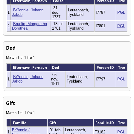
Efternavn, Fornavn
Fødsel
Person-ID
Træ
31
Br?onnle, Johann
Leutenbach,
1
dec.
I7797
PGL
Jakob
Tyskland
1737
Brunlin, Margaretha
13 jul.
Leutenbach,
2
I7801
PGL
Dorothea
1781
Tyskland
Død
Match 1 til 1 fra 1
Efternavn, Fornavn
Død
Person-ID
Træ
05
Br?onnle, Johann
Leutenbach,
1
nov.
I7797
PGL
Jakob
Tyskland
1811
Gift
Match 1 til 1 fra 1
Familie
Gift
Familie-ID
Træ
Br?onnle /
01 feb.
Leutenbach,
1
F3182
PGL