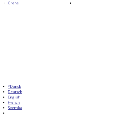
Grene
*Dansk
Deutsch
English
French
Svenska