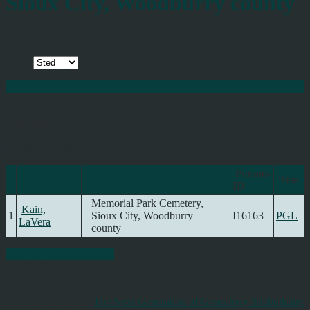
Sioux City, Woodburry county
Begravet
Match 1 til 1 fra 1
Efternavn,
Person-
Begravet
Træ
Fornavn
ID
Memorial Park Cemetery,
Kain,
1
Sioux City, Woodburry
I16163
PGL
LaVera
county
Skift til standardvisning
Webstedet drives af
The Next Generation of Genealogy Sitebuilding