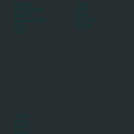
Nyheder
Notater
Mest Eftersøgte
Kilder
Rapporter
Arkiver
Databasestatistik
DNA-tests
Træer
Kontakt
Grene
*Dansk
Deutsch
English
French