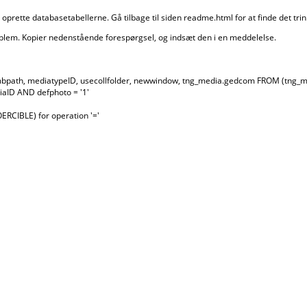
 oprette databasetabellerne. Gå tilbage til siden readme.html for at finde det trin
roblem. Kopier nedenstående forespørgsel, og indsæt den i en meddelelse.
humbpath, mediatypeID, usecollfolder, newwindow, tng_media.gedcom FROM (tng_
aID AND defphoto = '1'
OERCIBLE) for operation '='