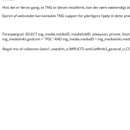
Hvis det er første gang, at TNG er blevet installeret, kan det være nødvendigt at
Ejeren af webstedet kan kontakte TNG support for yderligere hjælp til dette p
Forespørgsel: SELECT tng_media.mediaID, medialinkID, alwayson, private, t
tng_medialinks.gedcom = "PGL" AND tng_media.mediaID = tng_medialinks.medi
Illegal mix of collations (latin1_swedish_ci,IMPLICIT) and (utf8mb3_general_ci,C