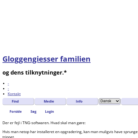
Gloggengiesser familien
og dens tilknytninger.*
-
-
Kontakt
Find
Medie
Info
Forside
Søg
Login
Der er fejl i TNG-softwaren. Hvad skal man gøre:
Hvis man netop har installeret en opgradering, kan man muligvis have sprunget
trinnet.