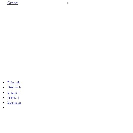
Grene
*Dansk
Deutsch
English
French
Svenska