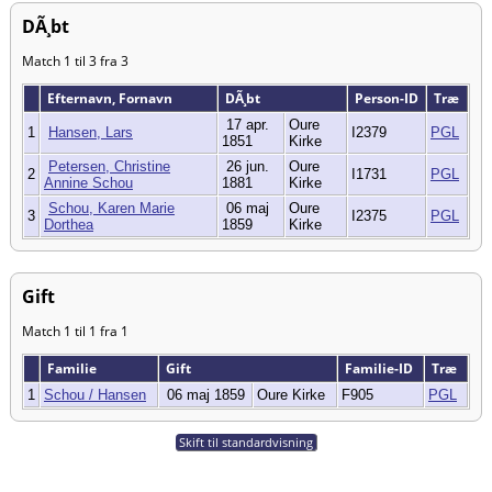
DÃ¸bt
Match 1 til 3 fra 3
Efternavn, Fornavn
DÃ¸bt
Person-ID
Træ
17 apr.
Oure
1
Hansen, Lars
I2379
PGL
1851
Kirke
Petersen, Christine
26 jun.
Oure
2
I1731
PGL
Annine Schou
1881
Kirke
Schou, Karen Marie
06 maj
Oure
3
I2375
PGL
Dorthea
1859
Kirke
Gift
Match 1 til 1 fra 1
Familie
Gift
Familie-ID
Træ
1
Schou / Hansen
06 maj 1859
Oure Kirke
F905
PGL
Skift til standardvisning