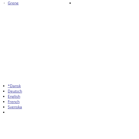
Grene
*Dansk
Deutsch
English
French
Svenska