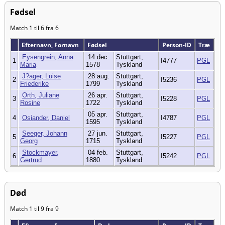
Fødsel
Match 1 til 6 fra 6
Efternavn, Fornavn
Fødsel
Person-ID
Træ
Eysengrein, Anna
14 dec.
Stuttgart,
1
I4777
PGL
Maria
1578
Tyskland
J?ager, Luise
28 aug.
Stuttgart,
2
I5236
PGL
Friederike
1799
Tyskland
Orth, Juliane
26 apr.
Stuttgart,
3
I5228
PGL
Rosine
1722
Tyskland
05 apr.
Stuttgart,
4
Osiander, Daniel
I4787
PGL
1595
Tyskland
Seeger, Johann
27 jun.
Stuttgart,
5
I5227
PGL
Georg
1715
Tyskland
Stockmayer,
04 feb.
Stuttgart,
6
I5242
PGL
Gertrud
1880
Tyskland
Død
Match 1 til 9 fra 9