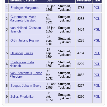
Efternavn, Fornavn
Død
Person-ID
Træ
16 jan.
Stuttgart,
1
Entringer, Margareta
I4783
PGL
1566
Tyskland
18
Guttermann, Maria
Stuttgart,
2
feb.
I5238
PGL
Margarete Elisabeth
Tyskland
1921
von Holland, Christian
15 jan.
Stuttgart,
3
I4404
PGL
Heinrich
1855
Tyskland
23
Stuttgart,
4
Orth, Juliane Rosine
sep.
I5228
PGL
Tyskland
1801
17
Stuttgart,
5
Osiander, Lukas
sep.
I4784
PGL
Tyskland
1604
Pfeilsticker, Felix
02 jan.
Stuttgart,
6
I5229
PGL
Heinrich
1861
Tyskland
13
von Richtenfels, Jakob
Stuttgart,
7
feb.
I4852
PGL
F?urderer
Tyskland
1532
12 apr.
Stuttgart,
8
Seeger, Johann Georg
I5227
PGL
1758
Tyskland
03
Stuttgart,
9
Zeller, Friederike
okt.
I5230
PGL
Tyskland
1879