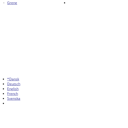
Grene
*Dansk
Deutsch
English
French
Svenska