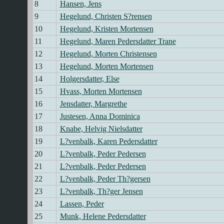
8
Hansen, Jens
9
Hegelund, Christen S?rensen
10
Hegelund, Kristen Mortensen
11
Hegelund, Maren Pedersdatter Trane
12
Hegelund, Morten Christensen
13
Hegelund, Morten Mortensen
14
Holgersdatter, Else
15
Hvass, Morten Mortensen
16
Jensdatter, Margrethe
17
Justesen, Anna Dominica
18
Knabe, Helvig Nielsdatter
19
L?venbalk, Karen Pedersdatter
20
L?venbalk, Peder Pedersen
21
L?venbalk, Peder Pedersen
22
L?venbalk, Peder Th?gersen
23
L?venbalk, Th?ger Jensen
24
Lassen, Peder
25
Munk, Helene Pedersdatter