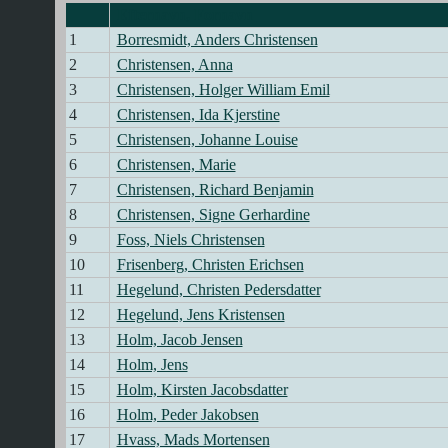
Efternavn, Fornavn
1
Borresmidt, Anders Christensen
2
Christensen, Anna
3
Christensen, Holger William Emil
4
Christensen, Ida Kjerstine
5
Christensen, Johanne Louise
6
Christensen, Marie
7
Christensen, Richard Benjamin
8
Christensen, Signe Gerhardine
9
Foss, Niels Christensen
10
Frisenberg, Christen Erichsen
11
Hegelund, Christen Pedersdatter
12
Hegelund, Jens Kristensen
13
Holm, Jacob Jensen
14
Holm, Jens
15
Holm, Kirsten Jacobsdatter
16
Holm, Peder Jakobsen
17
Hvass, Mads Mortensen