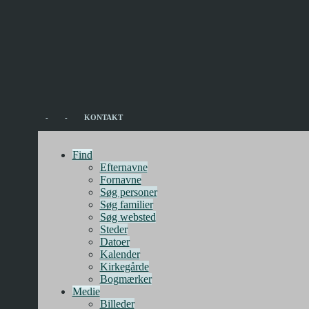
-
-
KONTAKT
Find
Efternavne
Fornavne
Søg personer
Søg familier
Søg websted
Steder
Datoer
Kalender
Kirkegårde
Bogmærker
Medie
Billeder