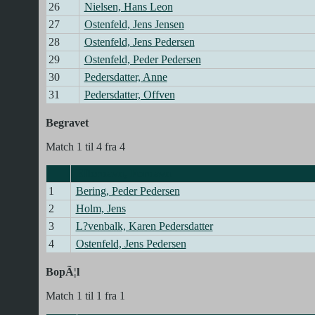
26
Nielsen, Hans Leon
27
Ostenfeld, Jens Jensen
28
Ostenfeld, Jens Pedersen
29
Ostenfeld, Peder Pedersen
30
Pedersdatter, Anne
31
Pedersdatter, Offven
Begravet
Match 1 til 4 fra 4
Efternavn, Fornavn
1
Bering, Peder Pedersen
2
Holm, Jens
3
L?venbalk, Karen Pedersdatter
4
Ostenfeld, Jens Pedersen
BopÃ¦l
Match 1 til 1 fra 1