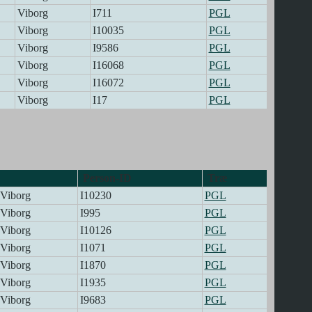
Viborg
I711
PGL
Viborg
I10035
PGL
Viborg
I9586
PGL
Viborg
I16068
PGL
Viborg
I16072
PGL
Viborg
I17
PGL
Person-ID
Træ
Viborg
I10230
PGL
Viborg
I995
PGL
Viborg
I10126
PGL
Viborg
I1071
PGL
Viborg
I1870
PGL
Viborg
I1935
PGL
Viborg
I9683
PGL