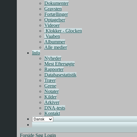
Dokumenter
Gravsten
Fortællinger
Optagelser
Videoer
Klokker - Glocken
Vaaben
Albummer
Alle medier
Info
Nyheder
Mest Eftersøgte
Rapporter
Databasestatistik
Træer
Grene
Notater
Kilder
Arkiver
DNA-tests
Kontakt
Forside
Søg
Login