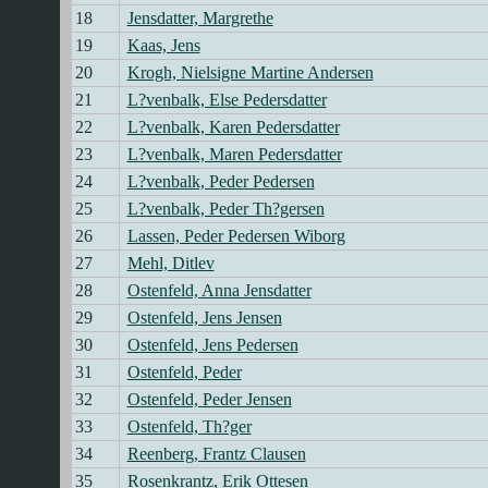
18
Jensdatter, Margrethe
19
Kaas, Jens
20
Krogh, Nielsigne Martine Andersen
21
L?venbalk, Else Pedersdatter
22
L?venbalk, Karen Pedersdatter
23
L?venbalk, Maren Pedersdatter
24
L?venbalk, Peder Pedersen
25
L?venbalk, Peder Th?gersen
26
Lassen, Peder Pedersen Wiborg
27
Mehl, Ditlev
28
Ostenfeld, Anna Jensdatter
29
Ostenfeld, Jens Jensen
30
Ostenfeld, Jens Pedersen
31
Ostenfeld, Peder
32
Ostenfeld, Peder Jensen
33
Ostenfeld, Th?ger
34
Reenberg, Frantz Clausen
35
Rosenkrantz, Erik Ottesen