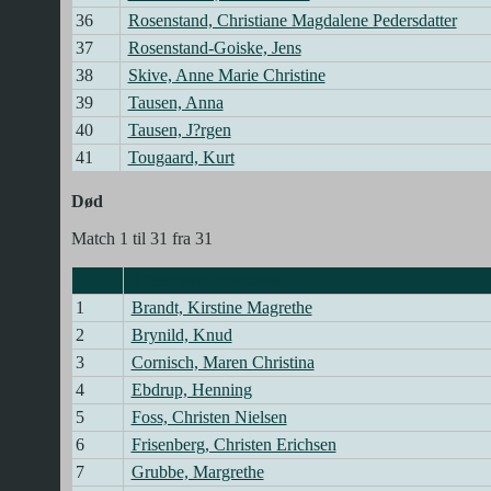
36
Rosenstand, Christiane Magdalene Pedersdatter
37
Rosenstand-Goiske, Jens
38
Skive, Anne Marie Christine
39
Tausen, Anna
40
Tausen, J?rgen
41
Tougaard, Kurt
Død
Match 1 til 31 fra 31
Efternavn, Fornavn
1
Brandt, Kirstine Magrethe
2
Brynild, Knud
3
Cornisch, Maren Christina
4
Ebdrup, Henning
5
Foss, Christen Nielsen
6
Frisenberg, Christen Erichsen
7
Grubbe, Margrethe