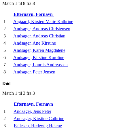
Match 1 til 8 fra 8
Efternavn, Fornavn
1
Aagaard, Kirsten Marie Kathrine
2
Andsager, Andreas Christensen
3
Andsager, Andreas Christian
4
Andsager, Ane Kirstine
5
Andsager, Karen Magdalene
6
Andsager, Kirstine Karoline
7
Andsager, Laurits Andreassen
8
Andsager, Peter Jensen
Død
Match 1 til 3 fra 3
Efternavn, Fornavn
1
Andsager, Jens Peter
2
Andsager, Kirstine Cathrine
3
Fallesen, Hedewig Helene