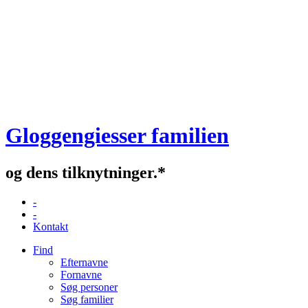
Gloggengiesser familien
og dens tilknytninger.*
-
-
Kontakt
Find
Efternavne
Fornavne
Søg personer
Søg familier