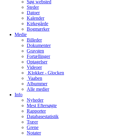
Søg websted
Steder
Datoer
Kalender
Kirkegårde
Bogmærker
Medie
Billeder
Dokumenter
Gravsten
Fortællinger
Optagelser
Videoer
Klokker - Glocken
Vaaben
Albummer
Alle medier
Info
Nyheder
Mest Eftersøgte
Rapporter
Databasestatistik
Træer
Grene
Notater