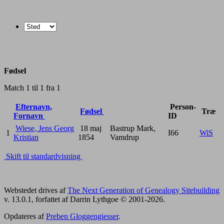
Fødsel
Match 1 til 1 fra 1
Efternavn,
Person-
Fødsel
Træ
Fornavn
ID
Wiese, Jens Georg
18 maj
Bastrup Mark,
1
I66
WiS
Kristian
1854
Vamdrup
Skift til standardvisning
Webstedet drives af
The Next Generation of Genealogy Sitebuilding
v. 13.0.1, forfattet af Darrin Lythgoe © 2001-2026.
Opdateres af
Preben Gloggengiesser
.