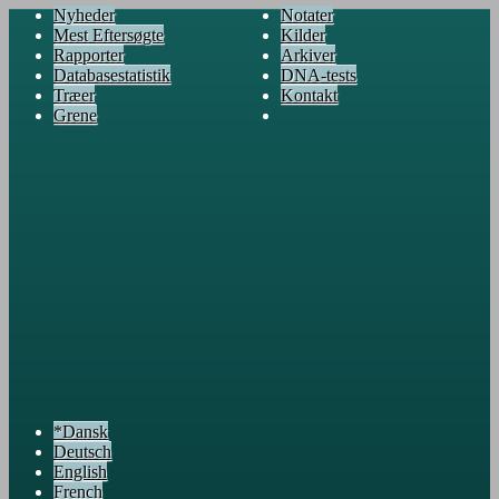
Nyheder
Notater
Mest Eftersøgte
Kilder
Rapporter
Arkiver
Databasestatistik
DNA-tests
Træer
Kontakt
Grene
*Dansk
Deutsch
English
French