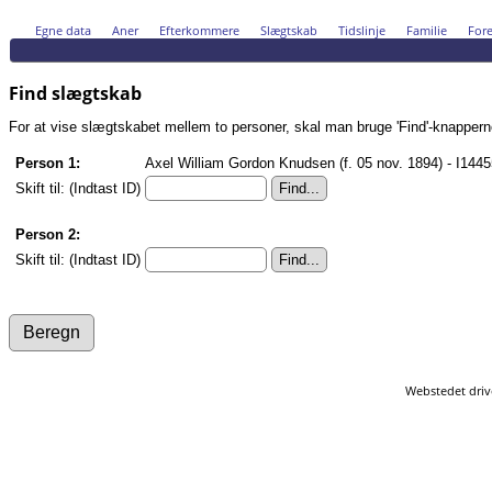
Egne data
Aner
Efterkommere
Slægtskab
Tidslinje
Familie
Fore
Find slægtskab
For at vise slægtskabet mellem to personer, skal man bruge 'Find'-knapperne n
Person 1:
Axel William Gordon Knudsen (f. 05 nov. 1894) - I144
Skift til: (Indtast ID)
Person 2:
Skift til: (Indtast ID)
Webstedet driv