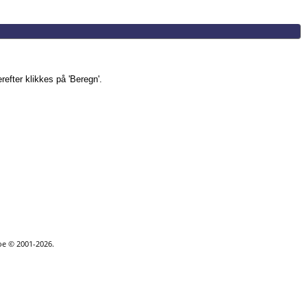
refter klikkes på 'Beregn'.
goe © 2001-2026.