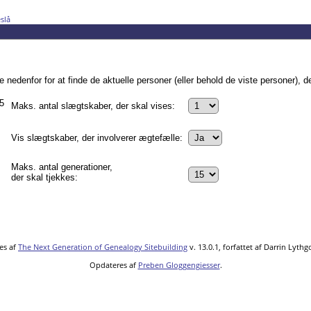
slå
edenfor for at finde de aktuelle personer (eller behold de viste personer), de
55
Maks. antal slægtskaber, der skal vises:
Vis slægtskaber, der involverer ægtefælle:
Maks. antal generationer,
der skal tjekkes:
es af
The Next Generation of Genealogy Sitebuilding
v. 13.0.1, forfattet af Darrin Lyth
Opdateres af
Preben Gloggengiesser
.