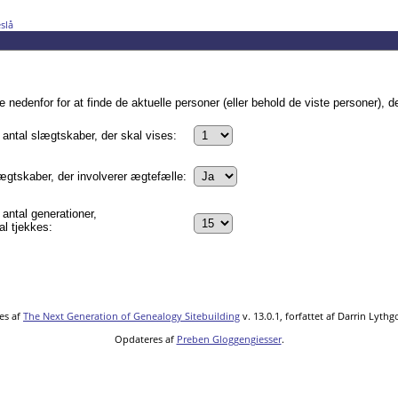
slå
edenfor for at finde de aktuelle personer (eller behold de viste personer), de
antal slægtskaber, der skal vises:
ægtskaber, der involverer ægtefælle:
antal generationer,
al tjekkes:
es af
The Next Generation of Genealogy Sitebuilding
v. 13.0.1, forfattet af Darrin Lyth
Opdateres af
Preben Gloggengiesser
.