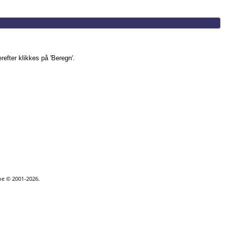
refter klikkes på 'Beregn'.
goe © 2001-2026.