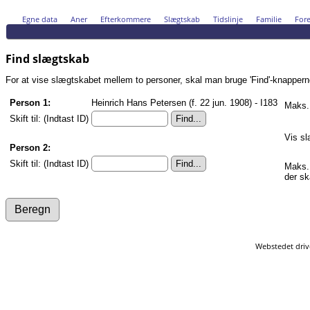
Egne data
Aner
Efterkommere
Slægtskab
Tidslinje
Familie
Fore
Find slægtskab
For at vise slægtskabet mellem to personer, skal man bruge 'Find'-knapperne n
Person 1:
Heinrich Hans Petersen (f. 22 jun. 1908) - I183
Maks. 
Skift til: (Indtast ID)
Vis sl
Person 2:
Skift til: (Indtast ID)
Maks. 
der sk
Webstedet driv