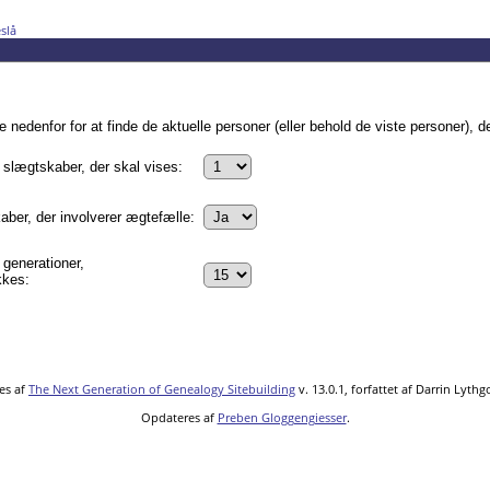
slå
edenfor for at finde de aktuelle personer (eller behold de viste personer), de
 slægtskaber, der skal vises:
aber, der involverer ægtefælle:
 generationer,
kkes:
es af
The Next Generation of Genealogy Sitebuilding
v. 13.0.1, forfattet af Darrin Lyth
Opdateres af
Preben Gloggengiesser
.