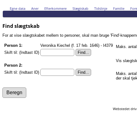
Egne data
Aner
Efterkommere
Slægtskab
Tidslinje
Familie
Fore
Find slægtskab
For at vise slægtskabet mellem to personer, skal man bruge 'Find'-knapperne n
Person 1:
Veronika Kiechel (f. 17 feb. 1646) - I4379
Maks. antal
Skift til: (Indtast ID)
Vis slægtsk
Person 2:
Skift til: (Indtast ID)
Maks. antal
der skal tje
Webstedet driv