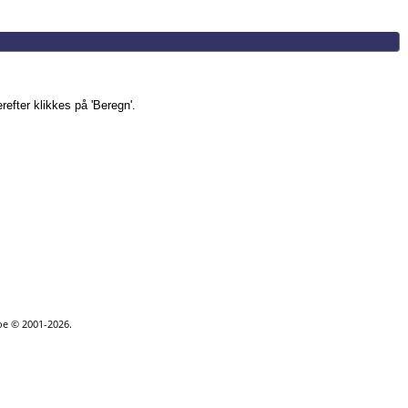
refter klikkes på 'Beregn'.
goe © 2001-2026.