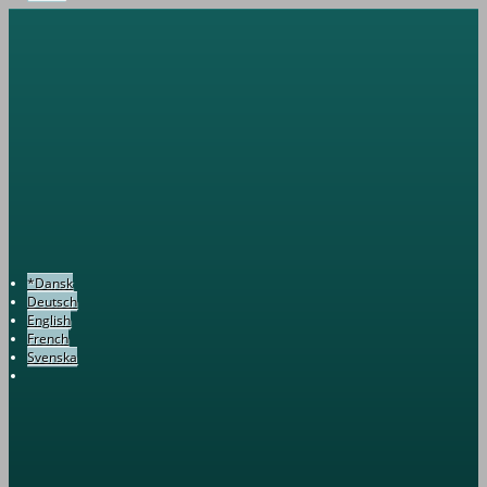
*Dansk
Deutsch
English
French
Svenska