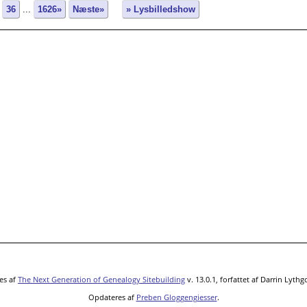
36
...
1626»
Næste»
» Lysbilledshow
es af
The Next Generation of Genealogy Sitebuilding
v. 13.0.1, forfattet af Darrin Lyth
Opdateres af
Preben Gloggengiesser
.