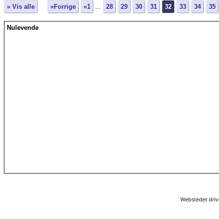
» Vis alle
«Forrige
«1
...
28
29
30
31
32
33
34
35
Nulevende
Webstedet driv