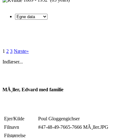
1
2
3
Næste»
Indlæser...
MÃ¸ller, Edvard med familie
Ejer/Kilde
Poul Gloggengichser
Filnavn
#47-48-49-7665-7666 MÃ¸ller.JPG
Filstørrelse