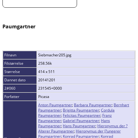
Paumgartner
Filnavn
Siebmacher205.jpg
Filstørrelse
258.56k
Størrelse
414 x 511
Dannet dato
20141201
2#060
231545+0000
Forfatter
Picasa
Anton Paumgartner
;
Barbara Paumgartner
;
Bernhart
Paumgartner
;
Brigitta Paumgartner
;
Cordula
Paumgartner
;
Felicitas Paumgartner
;
Franz
Paumgartner
;
Gabriel Paumgartner
;
Hans
Paumgartner
;
Hans Paumgartner
;
Hieronymus der ?
Alterer Paumgartner
;
Hieronymus der J?ungerer
Paumgartner
;
Konrad Paumgartner
;
Konrad