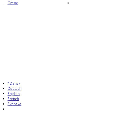
Grene
*Dansk
Deutsch
English
French
Svenska