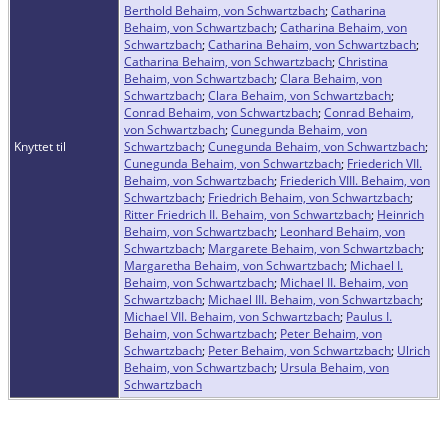
Berthold Behaim, von Schwartzbach
;
Catharina
Behaim, von Schwartzbach
;
Catharina Behaim, von
Schwartzbach
;
Catharina Behaim, von Schwartzbach
;
Catharina Behaim, von Schwartzbach
;
Christina
Behaim, von Schwartzbach
;
Clara Behaim, von
Schwartzbach
;
Clara Behaim, von Schwartzbach
;
Conrad Behaim, von Schwartzbach
;
Conrad Behaim,
von Schwartzbach
;
Cunegunda Behaim, von
Knyttet til
Schwartzbach
;
Cunegunda Behaim, von Schwartzbach
;
Cunegunda Behaim, von Schwartzbach
;
Friederich VII.
Behaim, von Schwartzbach
;
Friederich VIII. Behaim, von
Schwartzbach
;
Friedrich Behaim, von Schwartzbach
;
Ritter Friedrich II. Behaim, von Schwartzbach
;
Heinrich
Behaim, von Schwartzbach
;
Leonhard Behaim, von
Schwartzbach
;
Margarete Behaim, von Schwartzbach
;
Margaretha Behaim, von Schwartzbach
;
Michael I.
Behaim, von Schwartzbach
;
Michael II. Behaim, von
Schwartzbach
;
Michael III. Behaim, von Schwartzbach
;
Michael VII. Behaim, von Schwartzbach
;
Paulus I.
Behaim, von Schwartzbach
;
Peter Behaim, von
Schwartzbach
;
Peter Behaim, von Schwartzbach
;
Ulrich
Behaim, von Schwartzbach
;
Ursula Behaim, von
Schwartzbach