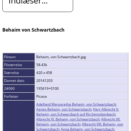
Indlæser...
Behaim von Schwartzbach
Filnavn
Behaim, von Schwartzbach.jpg
Filstørrelse
58.43k
Størrelse
420 x 458
Dannet dato
20141203
2#060
195619+0100
Forfatter
Picasa
Adelheid Margaretha Behaim, von Schwartzbach
;
Agnes Behaim, von Schwartzbach
;
Herr Albrecht V.
Behaim, von Schwarzbach auf Kirchensittenbach
;
Albrecht VI. Behaim, von Schwartzbach
;
Albrecht VII.
Behaim, von Schwartzbach
;
Albrecht VIII. Behaim, von
Schwartzbach
;
Anna Behaim, von Schwartzbach
;