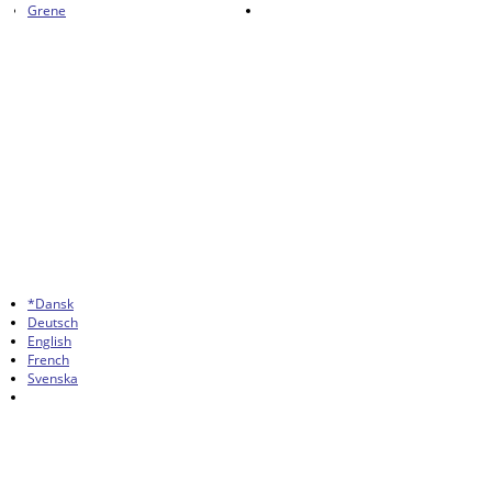
Grene
*Dansk
Deutsch
English
French
Svenska