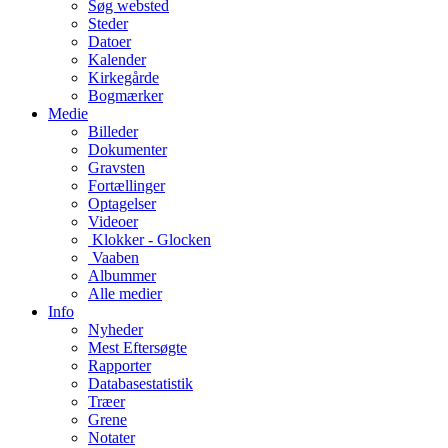
Søg websted
Steder
Datoer
Kalender
Kirkegårde
Bogmærker
Medie
Billeder
Dokumenter
Gravsten
Fortællinger
Optagelser
Videoer
Klokker - Glocken
Vaaben
Albummer
Alle medier
Info
Nyheder
Mest Eftersøgte
Rapporter
Databasestatistik
Træer
Grene
Notater