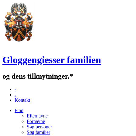
Gloggengiesser familien
og dens tilknytninger.*
-
-
Kontakt
Find
Efternavne
Fornavne
Søg personer
Søg familier