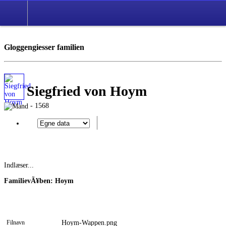
Gloggengiesser familien
Siegfried von Hoym
- 1568
Indlæser...
FamilievÃ¥ben: Hoym
Filnavn
Hoym-Wappen.png