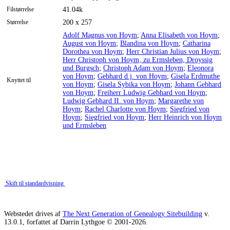
Filstørrelse
41.04k
Størrelse
200 x 257
Adolf Magnus von Hoym
;
Anna Elisabeth von Hoym
;
August von Hoym
;
Blandina von Hoym
;
Catharina
Dorothea von Hoym
;
Herr Christian Julius von Hoym
;
Herr Christoph von Hoym, zu Ermsleben, Droyssig
und Burgsch
;
Christoph Adam von Hoym
;
Eleonora
von Hoym
;
Gebhard d.j. von Hoym
;
Gisela Erdmuthe
Knyttet til
von Hoym
;
Gisela Sybika von Hoym
;
Johann Gebhard
von Hoym
;
Freiherr Ludwig Gebhard von Hoym
;
Ludwig Gebhard II. von Hoym
;
Margarethe von
Hoym
;
Rachel Charlotte von Hoym
;
Siegfried von
Hoym
;
Siegfried von Hoym
;
Herr Heinrich von Hoym
und Ermsleben
Skift til standardvisning
Webstedet drives af
The Next Generation of Genealogy Sitebuilding
v.
13.0.1, forfattet af Darrin Lythgoe © 2001-2026.