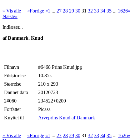
» Vis alle
«Forrige
«1
...
27
28
29
30
31
32
33
34
35
...
1626»
Næste»
Indlæser...
af Danmark, Knud
Filnavn
#6468 Prins Knud.jpg
Filstørrelse
10.85k
Størrelse
210 x 293
Dannet dato
20120723
2#060
234522+0200
Forfatter
Picasa
Knyttet til
Arveprins Knud af Danmark
» Vis alle
«Forrige
«1
...
27
28
29
30
31
32
33
34
35
...
1626»