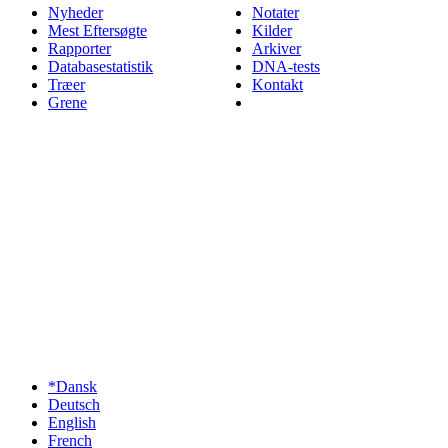
Nyheder
Notater
Mest Eftersøgte
Kilder
Rapporter
Arkiver
Databasestatistik
DNA-tests
Træer
Kontakt
Grene
*Dansk
Deutsch
English
French