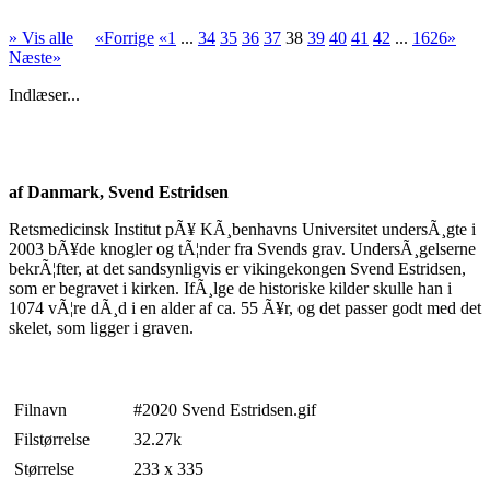
» Vis alle
«Forrige
«1
...
34
35
36
37
38
39
40
41
42
...
1626»
Næste»
Indlæser...
af Danmark, Svend Estridsen
Retsmedicinsk Institut pÃ¥ KÃ¸benhavns Universitet undersÃ¸gte i
2003 bÃ¥de knogler og tÃ¦nder fra Svends grav. UndersÃ¸gelserne
bekrÃ¦fter, at det sandsynligvis er vikingekongen Svend Estridsen,
som er begravet i kirken. IfÃ¸lge de historiske kilder skulle han i
1074 vÃ¦re dÃ¸d i en alder af ca. 55 Ã¥r, og det passer godt med det
skelet, som ligger i graven.
Filnavn
#2020 Svend Estridsen.gif
Filstørrelse
32.27k
Størrelse
233 x 335