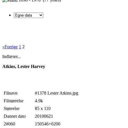
«Forrige
1
2
Indlæser...
Atkins, Lester Harvey
Filnavn
#1378 Lester Atkins.jpg
Filstørrelse
4.9k
Størrelse
85 x 110
Dannet dato
20100621
2#060
150546+0200