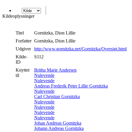
Kildeoplysninger
Titel
Gornitzka, Dion Lillie
Forfatter
Gornitzka, Dion Lillie
Udgiver
http://www.gornitzka.net/Gornitzka/Oversigt.html
Kilde-
S112
ID
Knyttet
Britha Marie Andersen
til
Nulevende
Nulevende
Andreas Frederik Peter Lillie Gornitzka
Nulevende
Carl Christian Gornitzka
Nulevende
Nulevende
Nulevende
Nulevende
Johan Andreas Gornitzka
Johann Andreas Gornitzka