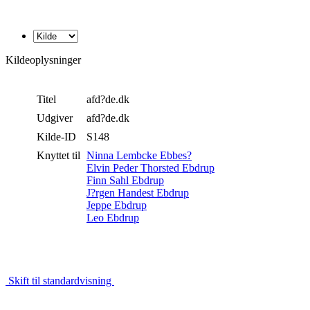
Kildeoplysninger
Titel
afd?de.dk
Udgiver
afd?de.dk
Kilde-ID
S148
Knyttet til
Ninna Lembcke Ebbes?
Elvin Peder Thorsted Ebdrup
Finn Sahl Ebdrup
J?rgen Handest Ebdrup
Jeppe Ebdrup
Leo Ebdrup
Skift til standardvisning