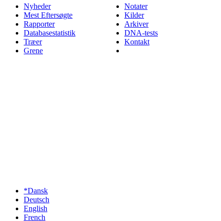
Nyheder
Notater
Mest Eftersøgte
Kilder
Rapporter
Arkiver
Databasestatistik
DNA-tests
Træer
Kontakt
Grene
*Dansk
Deutsch
English
French