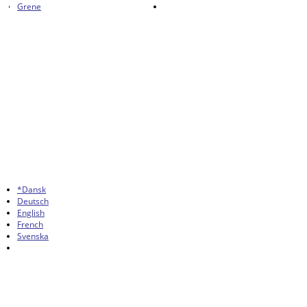
Grene
*Dansk
Deutsch
English
French
Svenska