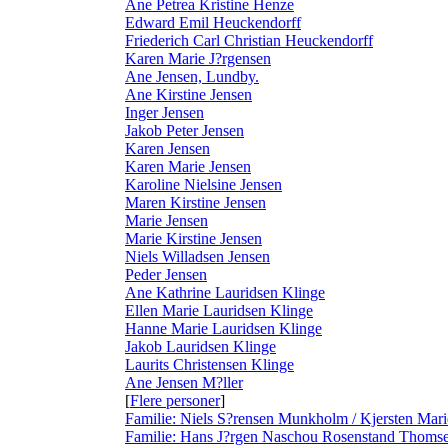
Ane Petrea Kristine Henze
Edward Emil Heuckendorff
Friederich Carl Christian Heuckendorff
Karen Marie J?rgensen
Ane Jensen, Lundby.
Ane Kirstine Jensen
Inger Jensen
Jakob Peter Jensen
Karen Jensen
Karen Marie Jensen
Karoline Nielsine Jensen
Maren Kirstine Jensen
Marie Jensen
Marie Kirstine Jensen
Niels Willadsen Jensen
Peder Jensen
Ane Kathrine Lauridsen Klinge
Ellen Marie Lauridsen Klinge
Hanne Marie Lauridsen Klinge
Jakob Lauridsen Klinge
Laurits Christensen Klinge
Ane Jensen M?ller
[
Flere personer
]
Familie: Niels S?rensen Munkholm / Kjersten Mari
Familie: Hans J?rgen Naschou Rosenstand Thomsen