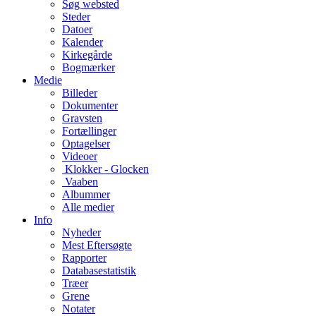
Søg websted
Steder
Datoer
Kalender
Kirkegårde
Bogmærker
Medie
Billeder
Dokumenter
Gravsten
Fortællinger
Optagelser
Videoer
Klokker - Glocken
Vaaben
Albummer
Alle medier
Info
Nyheder
Mest Eftersøgte
Rapporter
Databasestatistik
Træer
Grene
Notater