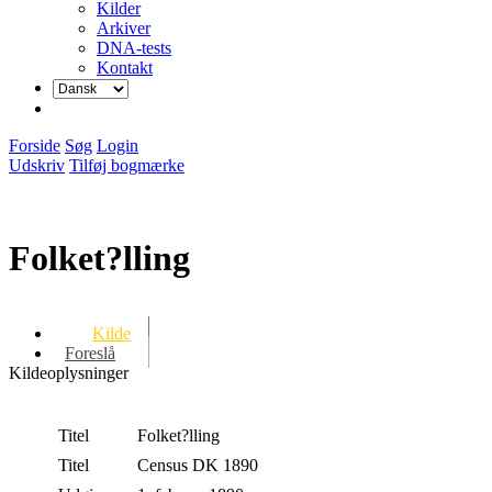
Kilder
Arkiver
DNA-tests
Kontakt
Forside
Søg
Login
Udskriv
Tilføj bogmærke
Folket?lling
Kilde
Foreslå
Kildeoplysninger
Titel
Folket?lling
Titel
Census DK 1890