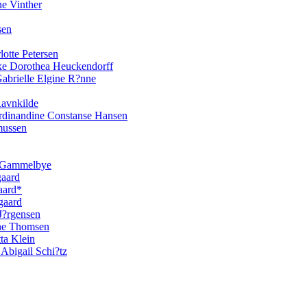
ne Vinther
sen
otte Petersen
ikke Dorothea Heuckendorff
Gabrielle Elgine R?nne
Ravnkilde
Ferdinandine Constanse Hansen
mussen
ne Gammelbye
gaard
aard*
gaard
 J?rgensen
ine Thomsen
ta Klein
 Abigail Schi?tz