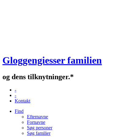
Gloggengiesser familien
og dens tilknytninger.*
-
-
Kontakt
Find
Efternavne
Fornavne
Søg personer
Søg familier