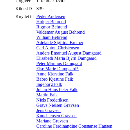
Udgiver
1. februar 1890
Kilde-ID
S39
Knyttet til
Peder Andersen
Holger Behrend
Rigmor Behrend
Valdemar August Behrend
William Behrend
Adelaide Sigfrida Bremer
Carl Anton Christensen
Anders Emanuel August Damgaard
Elisabeth Maria Bj?rn Damgaard
Peter Marinus Damgaard
Else Marie Damgaard*
Anne Kjerstine Falk
Babro Kjestine Falk
Ingeborg Falk
Johan Hans Peter Falk
Martin Falk
Niels Frederiksen
Gravs Nielsen Gravsen
Jens Gravsen
Knud Jensen Gravsen
Mariane Gravsen
Caroline Ferdinandine Constanse Hansen