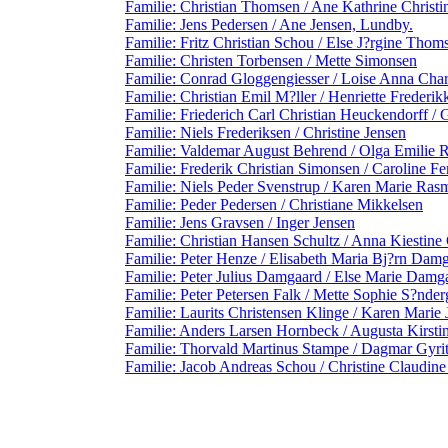
Familie: Christian Thomsen / Ane Kathrine Christi
Familie: Jens Pedersen / Ane Jensen, Lundby.
Familie: Fritz Christian Schou / Else J?rgine Thom
Familie: Christen Torbensen / Mette Simonsen
Familie: Conrad Gloggengiesser / Loise Anna Charl
Familie: Christian Emil M?ller / Henriette Freder
Familie: Friederich Carl Christian Heuckendorff / 
Familie: Niels Frederiksen / Christine Jensen
Familie: Valdemar August Behrend / Olga Emilie 
Familie: Frederik Christian Simonsen / Caroline 
Familie: Niels Peder Svenstrup / Karen Marie Ras
Familie: Peder Pedersen / Christiane Mikkelsen
Familie: Jens Gravsen / Inger Jensen
Familie: Christian Hansen Schultz / Anna Kiesti
Familie: Peter Henze / Elisabeth Maria Bj?rn Dam
Familie: Peter Julius Damgaard / Else Marie Damg
Familie: Peter Petersen Falk / Mette Sophie S?nder
Familie: Laurits Christensen Klinge / Karen Marie
Familie: Anders Larsen Hornbeck / Augusta Kirst
Familie: Thorvald Martinus Stampe / Dagmar Gyrit
Familie: Jacob Andreas Schou / Christine Claudine