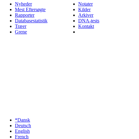
Nyheder
Notater
Mest Eftersøgte
Kilder
Rapporter
Arkiver
Databasestatistik
DNA-tests
Træer
Kontakt
Grene
*Dansk
Deutsch
English
French