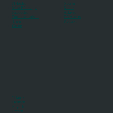
Nyheder
Notater
Mest Eftersøgte
Kilder
Rapporter
Arkiver
Databasestatistik
DNA-tests
Træer
Kontakt
Grene
*Dansk
Deutsch
English
French