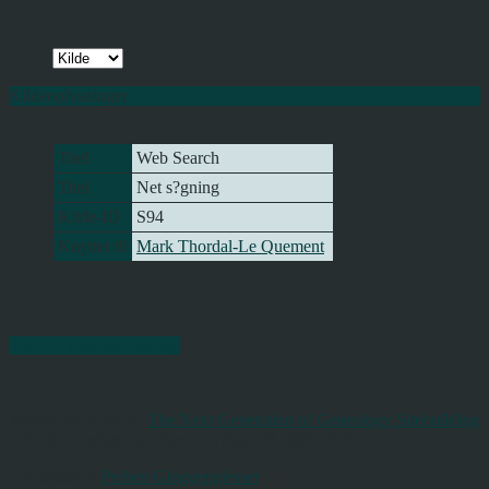
Kildeoplysninger
Titel
Web Search
Titel
Net s?gning
Kilde-ID
S94
Knyttet til
Mark Thordal-Le Quement
Skift til standardvisning
Webstedet drives af
The Next Generation of Genealogy Sitebuilding
v. 13.0.1, forfattet af Darrin Lythgoe © 2001-2026.
Opdateres af
Preben Gloggengiesser
.