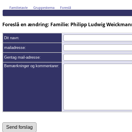
Familietavle
Gruppeskema
Foreslå
Foreslå en ændring: Familie: Philipp Ludwig Weickman
Dit navn:
mailadresse:
Gentag mail-adresse:
Bemærkninger og kommentarer: