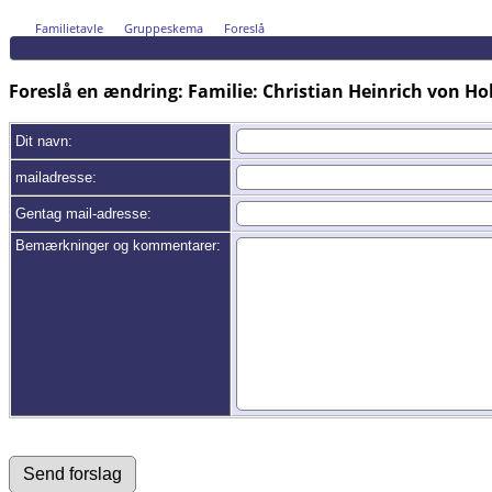
Familietavle
Gruppeskema
Foreslå
Foreslå en ændring: Familie: Christian Heinrich von Hol
Dit navn:
mailadresse:
Gentag mail-adresse:
Bemærkninger og kommentarer: