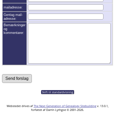
mailadresse:
Gentag mail-
adresse:
Bemærkninger
og
kommentarer:
Skift til standardvisning
Webstedet drives af
The Next Generation of Genealogy Sitebuilding
v. 13.0.1,
forfattet af Darrin Lythgoe © 2001-2026.