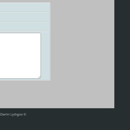
af Darrin Lythgoe ©