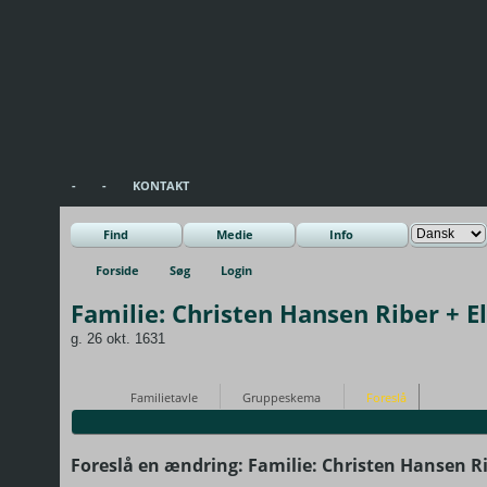
-
-
KONTAKT
Find
Medie
Info
Forside
Søg
Login
Familie: Christen Hansen Riber + E
g. 26 okt. 1631
Familietavle
Gruppeskema
Foreslå
Foreslå en ændring: Familie: Christen Hansen Ri