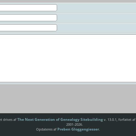
The Next Generation of Genealogy Sitebuilding
t drives af
v. 13.0.1, forfattet 
2001-2026.
Preben Gloggengiesser
Opdateres af
.