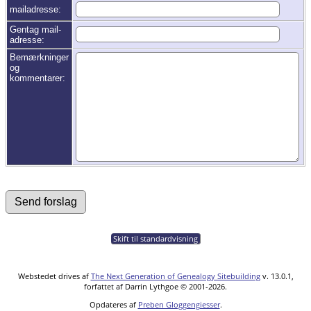
mailadresse:
Gentag mail-
adresse:
Bemærkninger
og
kommentarer:
Skift til standardvisning
Webstedet drives af
The Next Generation of Genealogy Sitebuilding
v. 13.0.1,
forfattet af Darrin Lythgoe © 2001-2026.
Opdateres af
Preben Gloggengiesser
.