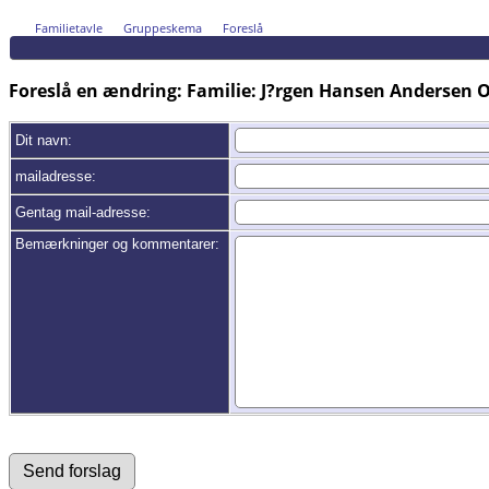
Familietavle
Gruppeskema
Foreslå
Foreslå en ændring: Familie: J?rgen Hansen Andersen O
Dit navn:
mailadresse:
Gentag mail-adresse:
Bemærkninger og kommentarer: