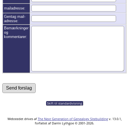
mailadresse:
Gentag mail-
adresse:
Bemærkninger
og
kommentarer:
Skift til standardvisning
Webstedet drives af
The Next Generation of Genealogy Sitebuilding
v. 13.0.1,
forfattet af Darrin Lythgoe © 2001-2026.