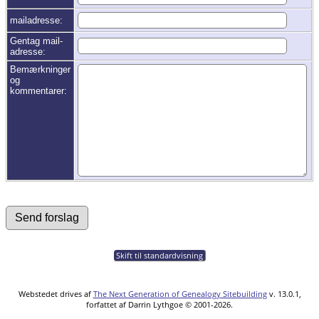
mailadresse:
Gentag mail-
adresse:
Bemærkninger
og
kommentarer:
Skift til standardvisning
Webstedet drives af
The Next Generation of Genealogy Sitebuilding
v. 13.0.1,
forfattet af Darrin Lythgoe © 2001-2026.