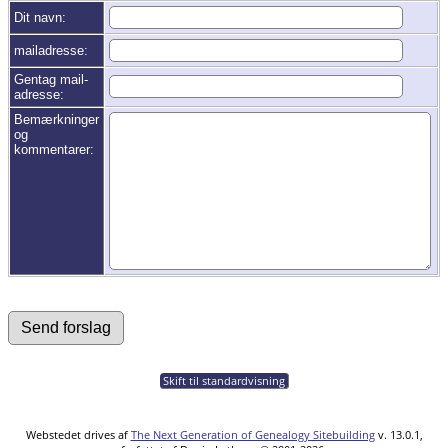
Dit navn:
mailadresse:
Gentag mail-
adresse:
Bemærkninger
og
kommentarer:
Skift til standardvisning
Webstedet drives af
The Next Generation of Genealogy Sitebuilding
v. 13.0.1,