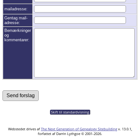
mailadresse:
Gentag mail-
adresse:
Bemærkninger
og
kommentarer:
Skift til standardvisning
Webstedet drives af
The Next Generation of Genealogy Sitebuilding
v. 13.0.1,
forfattet af Darrin Lythgoe © 2001-2026.