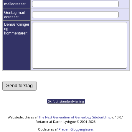
mailadresse:
Gentag mail-
adresse:
Bemærkninger
og
kommentarer:
Skift til standardvisning
Webstedet drives af
The Next Generation of Genealogy Sitebuilding
v. 13.0.1,
forfattet af Darrin Lythgoe © 2001-2026.
Opdateres af
Preben Gloggengiesser
.