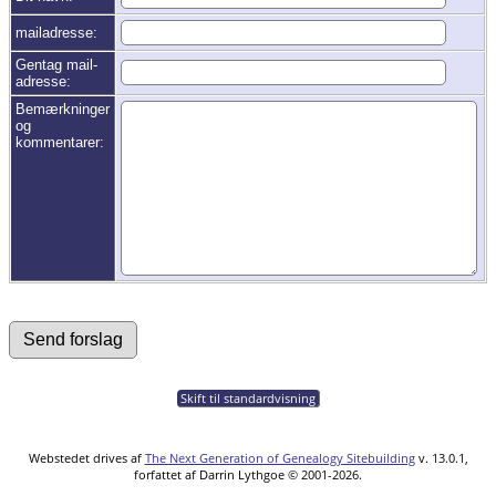
mailadresse:
Gentag mail-
adresse:
Bemærkninger
og
kommentarer:
Skift til standardvisning
Webstedet drives af
The Next Generation of Genealogy Sitebuilding
v. 13.0.1,
forfattet af Darrin Lythgoe © 2001-2026.