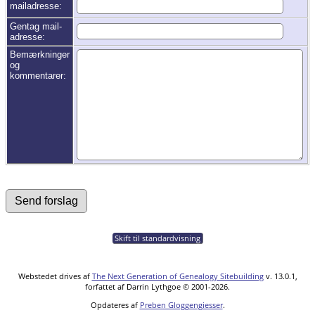
mailadresse:
Gentag mail-
adresse:
Bemærkninger
og
kommentarer:
Skift til standardvisning
Webstedet drives af
The Next Generation of Genealogy Sitebuilding
v. 13.0.1,
forfattet af Darrin Lythgoe © 2001-2026.
Opdateres af
Preben Gloggengiesser
.